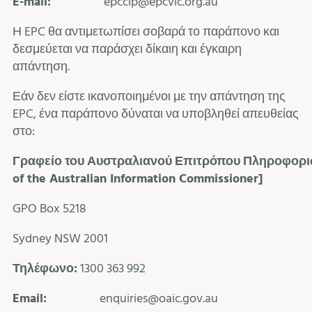
E-mail:
epccip@epcvic.org.au
Η EPC θα αντιμετωπίσει σοβαρά το παράπονο και
δεσμεύεται να παράσχει δίκαιη και έγκαιρη
απάντηση.
Εάν δεν είστε ικανοποιημένοι με την απάντηση της
EPC, ένα παράπονο δύναται να υποβληθεί απευθείας
στο:
Γραφείο
του
Αυστραλιανού
Επιτρόπου
Πληροφορι
of the Australian Information Commissioner
]
GPO Box 5218
Sydney NSW 2001
Τηλέφωνο
:
1300 363 992
Email:
enquiries@oaic.gov.au